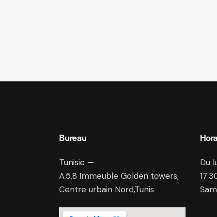
Bureau
Hora
Tunisie —
Du l
A.5.8
Immeuble Golden towers,
17:3
Centre urbain Nord,Tunis
Sam