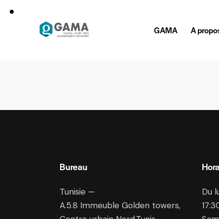
GAMA
A propo
Bureau
Hora
Tunisie —
Du l
A.5.8
Immeuble Golden towers,
17:3
Centre urbain Nord,Tunis
Sam