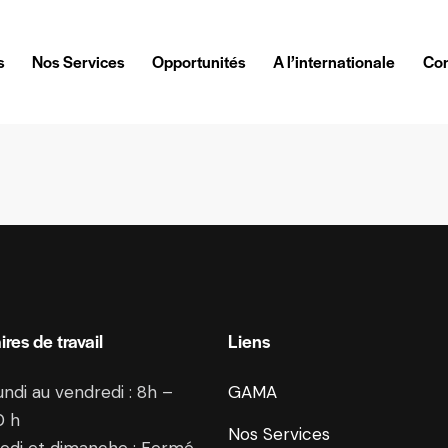
s
Nos Services
Opportunités
A l’internationale
Con
ires de travail
Liens
undi au vendredi : 8h –
GAMA
0 h
Nos Services
edi et dimanche : Fermé